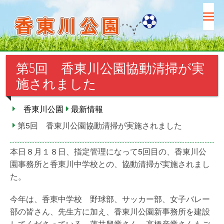
コ
ン
テ
ン
ツ
第5回 香東川公園協動清掃が実
へ
ス
施されました
キ
ッ
香東川公園
最新情報
プ
第5回 香東川公園協動清掃が実施されました
本日８月１８日、指定管理になって5回目の、香東川公
園事務所と香東川中学校との、協動清掃が実施されまし
た。
今年は、香東中学校 野球部、サッカー部、女子バレー
部の皆さん、先生方に加え、香東川公園新事務所を建設
してくださっている、蓮井興業さん、高橋産業さんもご