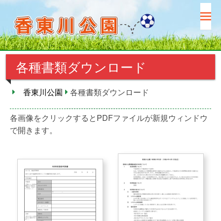
コ
ン
テ
ン
ツ
各種書類ダウンロード
へ
ス
キ
香東川公園
各種書類ダウンロード
ッ
プ
各画像をクリックするとPDFファイルが新規ウィンドウ
で開きます。