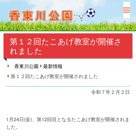
コ
ン
テ
ン
ツ
第１２回たこあげ教室が開催さ
へ
ス
れました
キ
ッ
香東川公園
最新情報
プ
第１２回たこあげ教室が開催されました
令和７年２月２日
1月24日(金)、第12回目となるたこあげ教室が開催されま
した。