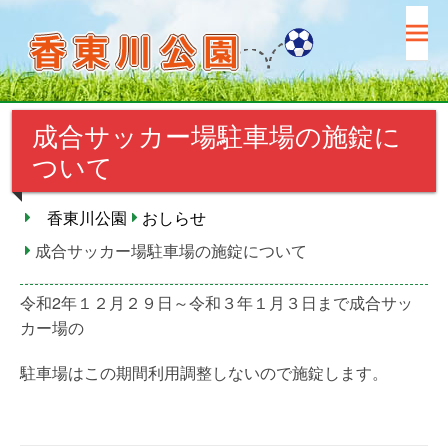
コ
ン
テ
ン
ツ
成合サッカー場駐車場の施錠に
へ
ス
ついて
キ
ッ
香東川公園
おしらせ
プ
成合サッカー場駐車場の施錠について
令和2年１２月２９日～令和３年１月３日まで成合サッ
カー場の
駐車場はこの期間利用調整しないので施錠します。